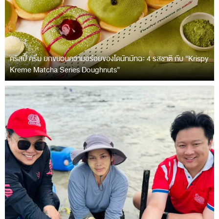
คริสปี้ ครีม ยกขบวนความอร่อยของโดนัทมัทฉะ 4 รสชาติ กับ “Krispy
Kreme Matcha Series Doughnuts”