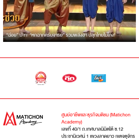
“ฉ่อย” ปะทะ “หกฉากครับจารย์” รวมพลังฮา ปลุกไทยไม่โกง!
ศูนย์อาชีพและธุรกิจมติชน (Matichon
Academy)
เลขที่ 40/1 ถ.เทศบาลนิมิตใต้ ซ.12
ประชานิเวศน์ 1 แขวงลาดยาว เขตจตุจักร