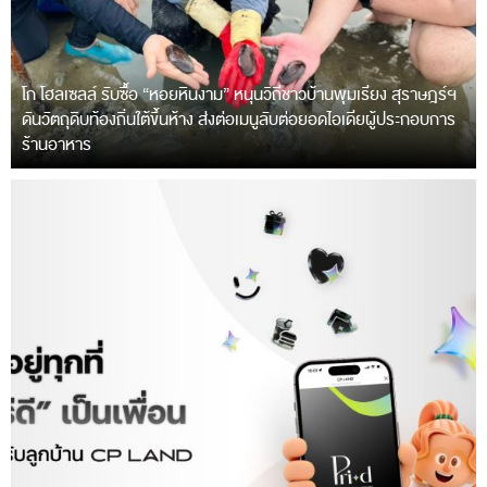
โก โฮลเซลล์ รับซื้อ “หอยหินงาม” หนุนวิถีชาวบ้านพุมเรียง สุราษฎร์ฯ
ดันวัตถุดิบท้องถิ่นใต้ขึ้นห้าง ส่งต่อเมนูลับต่อยอดไอเดียผู้ประกอบการ
ร้านอาหาร