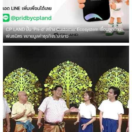
CP LAND ปั้น ‘Pri-d’ สร้าง Customer Ecosystem เชื่อมลูกบ้าน-
พันธมิตร ขยายมูลค่าธุรกิจระยะยาว