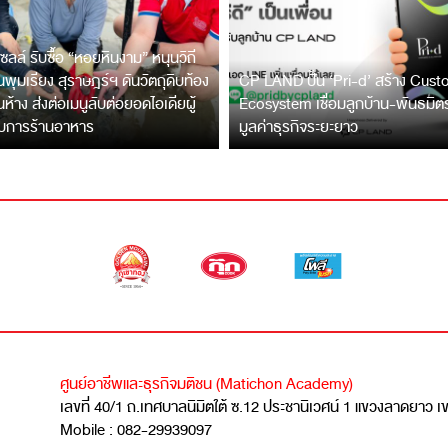
ซลล์ รับซื้อ “หอยหินงาม” หนุนวิถี
พุมเรียง สุราษฎร์ฯ ดันวัตถุดิบท้อง
CP LAND ปั้น ‘Pri-d’ สร้าง Cus
ึ้นห้าง ส่งต่อเมนูลับต่อยอดไอเดียผู้
Ecosystem เชื่อมลูกบ้าน-พันธมิ
บการร้านอาหาร
มูลค่าธุรกิจระยะยาว
ศูนย์อาชีพและธุรกิจมติชน (Matichon Academy)
เลขที่ 40/1 ถ.เทศบาลนิมิตใต้ ซ.12 ประชานิเวศน์ 1 แขวงลาดยาว 
Mobile : 082-29939097