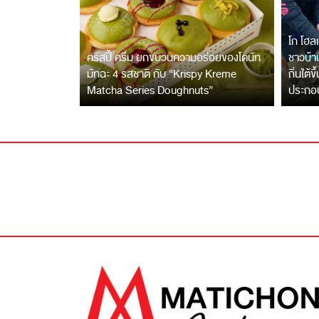
โก โฮลเ
คริสปี้ ครีม ยกขบวนความอร่อยของโดนัท
ชาวบ้าน
มัทฉะ 4 รสชาติ กับ “Krispy Kreme
ถิ่นใต้ข
Matcha Series Doughnuts”
ประกอ