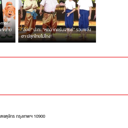
tomer
ตร ขยาย
“ฉ่อย” ปะทะ “หกฉากครับจารย์” รวมพลัง
ฮา ปลุกไทยไม่โกง!
เขตจตุจักร กรุงเทพฯ 10900