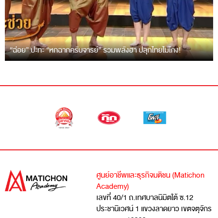
“ฉ่อย” ปะทะ “หกฉากครับจารย์” รวมพลังฮา ปลุกไทยไม่โกง!
ศูนย์อาชีพและธุรกิจมติชน (Matichon
Academy)
เลขที่ 40/1 ถ.เทศบาลนิมิตใต้ ซ.12
ประชานิเวศน์ 1 แขวงลาดยาว เขตจตุจักร