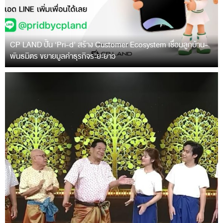
CP LAND ปั้น ‘Pri-d’ สร้าง Customer Ecosystem เชื่อมลูกบ้าน-
พันธมิตร ขยายมูลค่าธุรกิจระยะยาว