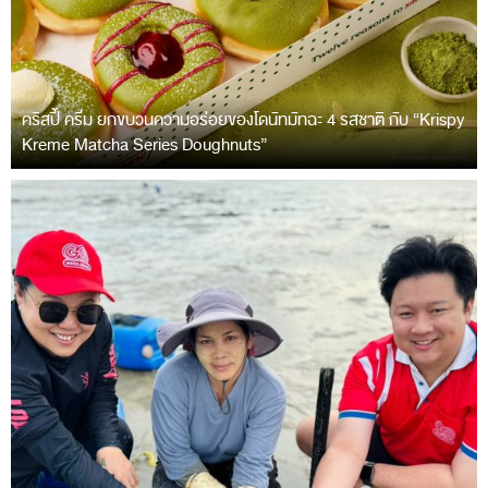
คริสปี้ ครีม ยกขบวนความอร่อยของโดนัทมัทฉะ 4 รสชาติ กับ “Krispy
Kreme Matcha Series Doughnuts”