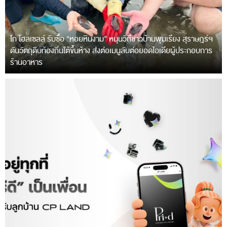
โก โฮลเซลล์ รับซื้อ “หอยหินงาม” หนุนวิถีชาวบ้านพุมเรียง สุราษฎร์ฯ
ดันวัตถุดิบท้องถิ่นใต้ขึ้นห้าง ส่งต่อเมนูลับต่อยอดไอเดียผู้ประกอบการ
ร้านอาหาร