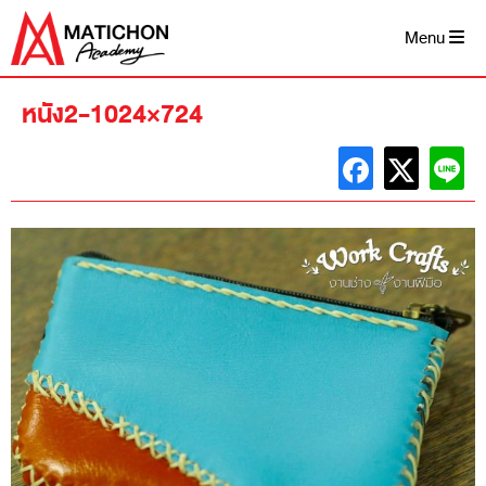
Skip
to
Menu
content
หนัง2-1024×724